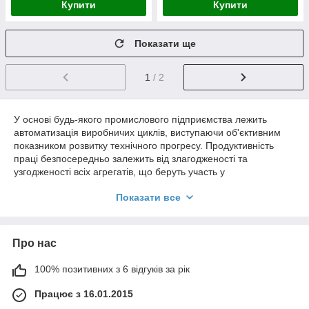
Купити
Купити
Показати ще
1
/ 2
У основі будь-якого промислового підприємства лежить
автоматизація виробничих циклів, виступаючи об'єктивним
показником розвитку технічного прогресу. Продуктивність
праці безпосередньо залежить від злагодженості та
узгодженості всіх агрегатів, що беруть участь у
технологічному процесі. Конвеєрне обладнання є
Показати все
найважливішою складовою більшості промислових
підприємств, використовуючись у найрізноманітніших галузях
народного господарства та виробництва для
транспортування сировини, напівфабрикатів та кінцевої
Про нас
продукції.
Конвеєрні стрічки - це робочий орган стрічкових
100% позитивних з 6 відгуків за рік
транспортерів і конвеєрів, що є вантажонесучим пересувним
Працює з 16.01.2015
полотном, виконаним з високоміцних сортів гуми. Крім
іншого, стрічка виконує роль натяжного пристрою, тому