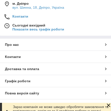
м. Дніпро
покликана відрізнятися не тільки міцністю на розрив, але й
вул. Шинна, 18, Дніпро, Україна
здатністю стійко протистояти тертю, розтягуванню та іншим
зовнішнім постійним та змінним навантаженням.
Контакти
Сьогодні вихідний
Показати весь графік роботи
Про нас
Контакти
Доставка та оплата
Графік роботи
Повна версія сайту
Сайт створено на маркетплейсі
Prom.ua
Зараз компанія не може швидко обробляти замовлення та
повідомлення, оскільки за її графіком роботи сьогодні