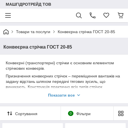
МАШГІДРОТРЕЙД ТОВ
Товари та послуги
Конвеєрна стрічка ГОСТ 20-85
Конвеєрна стрічка ГОСТ 20-85
Конвеєрні (транспортерні) стрічки є основним елементом
стрічкових конвеєрів.
Призначення конвеєрних стрічок – переміщення вантажів на
задану відстань шляхом передачі тягових зусиль, що
виникають. Конструкція практично всіх типів стрічок
складається з:
Показати все
- тягового сердечника, який є основою конвеєрної стрічки і
несе на собі основне тягове навантаження.
- робочої та неробочої обкладки, що виконують роль
Сортування
0
Фільтри
захисних елементів. гумових бортів, що запобігають
розшаруванням стрічок.