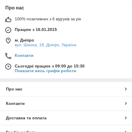
ій
ій
дов
Про нас
діа
діа
жи
ме
ме
на
100% позитивних з 6 відгуків за рік
тр (
тр (
(
мм
мм
мм
Працює з 16.01.2015
)
)
)
41
41
12
8
12
м. Дніпро
0
вул. Шинна, 18, Дніпро, Україна
0
00
46
46
13
8
12
14
Контакти
0
0
00
Сьогодні працює з 09:00 до 15:30
51
51
14
9
13
14
Показати весь графік роботи
0
0
00
56
56
15
14
16
19
0
0
00
Про нас
61
61
15
17
22
0
0
00
Контакти
65
65
16
19
22
26
0
0
00
Доставка та оплата
71
71
17
20
24
28
0
0
00