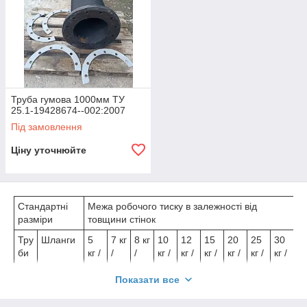
Труба гумова 1000мм ТУ
25.1-19428674--002:2007
Під замовлення
Ціну уточнюйте
Стандартні
Межа робочого тиску в залежності від
разміри
товщини стінок
Тру
Шланги
5
7 кг
8 кг
10
12
15
20
25
30
би
кг /
/
/
кг /
кг /
кг /
кг /
кг /
кг /
см
см
см
см
см
см
см
см
см
Вн
Вн
Заг
Показати все
утр
утр
аль
ішн
ішн
на