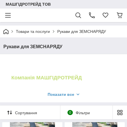
МАШГІДРОТРЕЙД ТОВ
Товари та послуги
Рукави для ЗЕМСНАРЯДУ
Рукави для ЗЕМСНАРЯДУ
Компанія МАШГІДРОТРЕЙД
реалізує рукави (труби) для земснарядів (пульпопроводів)
Показати все
від найкращих заводів виробників України.
Сортування
0
Фільтри
Вся продукція пройшла випробування, вона сертифікована
та має паспорти якості. Цей принцип роботи допомагає
нашим клієнтам бути впевненими в продукції, яка буде