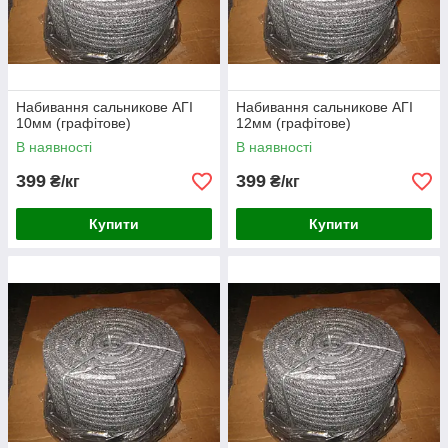
Набивання сальникове АГІ
Набивання сальникове АГІ
10мм (графітове)
12мм (графітове)
В наявності
В наявності
399
399
₴/кг
₴/кг
Купити
Купити