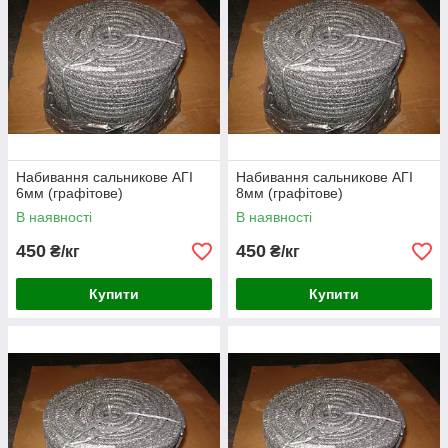
Набивання сальникове АГІ
Набивання сальникове АГІ
6мм (графітове)
8мм (графітове)
В наявності
В наявності
450
450
₴/кг
₴/кг
Купити
Купити