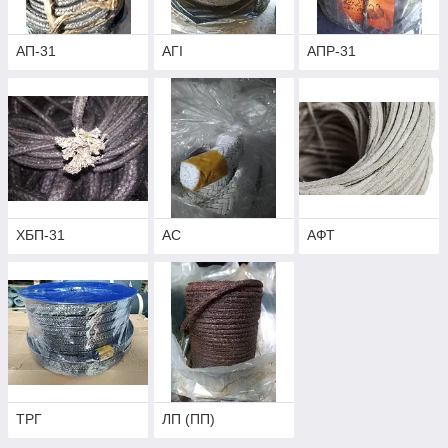
АП-31
АГІ
АПР-31
ХБП-31
АС
АФТ
ТРГ
ЛП (ПП)