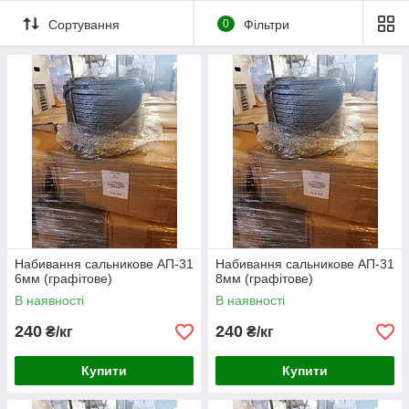
Сортування
0
Фільтри
Набивання сальникове АП-31
Набивання сальникове АП-31
6мм (графітове)
8мм (графітове)
В наявності
В наявності
240
240
₴/кг
₴/кг
Купити
Купити