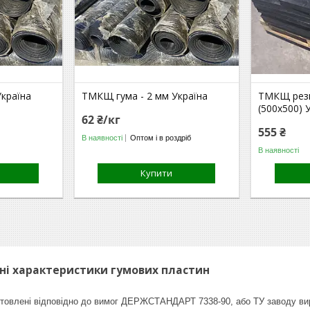
країна
ТМКЩ гума - 2 мм Україна
ТМКЩ рези
(500х500) 
62 ₴/кг
555 ₴
В наявності
Оптом і в роздріб
В наявності
Купити
чні характеристики гумових пластин
отовлені відповідно до вимог ДЕРЖСТАНДАРТ 7338-90, або ТУ заводу ви