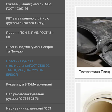
Рукава (шланги) напірні МБС
ГОСТ 10362-76
РВТ з металевою опліткою
(рукави високого тиску)
Пароніт ПОН-Б, ПМБ, ГОСТ481-
80
Шланги водяні гумові напірні
та Пожежні
Пластина гумова
(техпластина) ГОСТ 7338-90,
ТМКЩ, МБС, ВАКУУМНА,
Техпластина Тмкщ
БРІЗОЛ
Рукави для БІТУМА армовані
Напірно-всмоктувальні
рукави ГОСТ 5398-76
Набивання сальникові ГОСТ