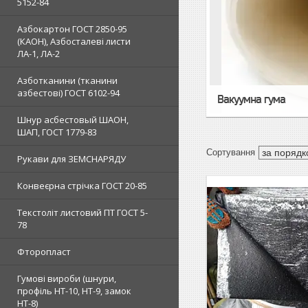
5152-84
Азбокартон ГОСТ 2850-95
(КАОН), Азбосталеві листи
ЛА-1, ЛА-2
Азботканини (тканини
азбестові) ГОСТ 6102-94
Вакуумна гума
Шнур асбестовый ШАОН,
ШАП, ГОСТ 1779-83
Рукави для ЗЕМСНАРЯДУ
Конвеєрна стрічка ГОСТ 20-85
Текстоліт листовий ПТ ГОСТ 5-
78
Фторопласт
Гумові вироби (шнури,
профіль НТ-10, НТ-9, замок
НТ-8)