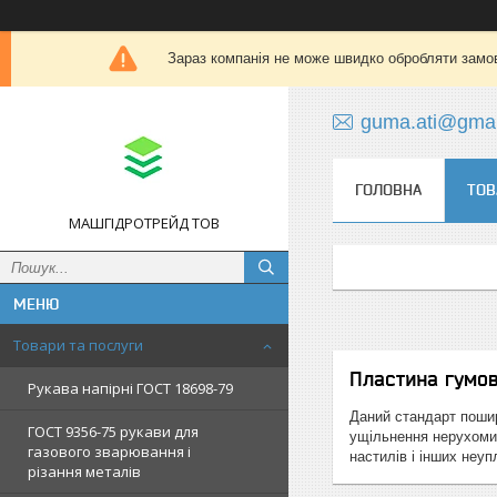
Зараз компанія не може швидко обробляти замов
guma.ati@gmai
ГОЛОВНА
ТОВ
МАШГІДРОТРЕЙД ТОВ
Товари та послуги
Пластина гумов
Рукава напірні ГОСТ 18698-79
Даний стандарт пошир
ГОСТ 9356-75 рукави для
ущільнення нерухомих
газового зварювання і
настилів і інших неу
різання металів