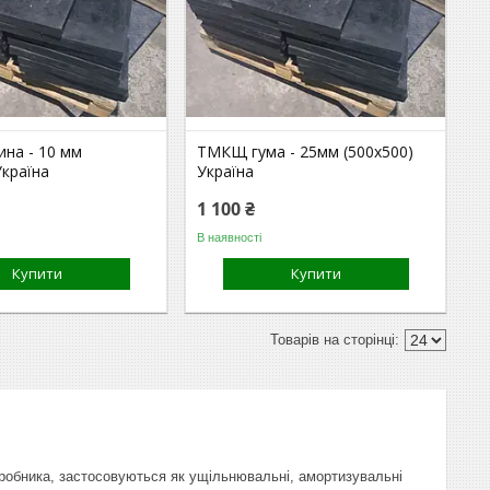
на - 10 мм
ТМКЩ гума - 25мм (500х500)
Україна
Україна
1 100 ₴
В наявності
Купити
Купити
робника, застосовуються як ущільнювальні, амортизувальні