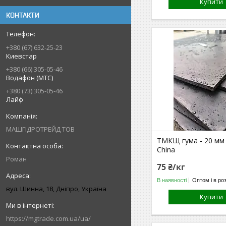
Купити
КОНТАКТИ
+380 (67) 632-25-23
Киевстар
+380 (66) 305-05-46
Водафон (МТС)
+380 (73) 305-05-46
Лайф
МАШГІДРОТРЕЙД ТОВ
ТМКЩ гума - 20 мм 
China
Роман
75 ₴/кг
В наявності
Оптом і в ро
вул. Шинна, 18, Дніпро, Україна
Купити
https://mgtrade.com.ua/ua/