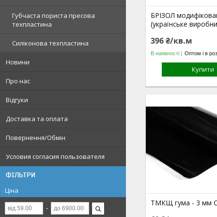
БРІЗОЛ модифікова
Губчаста пориста пресова
(українське виробн
техпластина
396 ₴/кв.м
Силіконова техпластина
В наявності
Оптом і в ро
Новини
Купити
Про нас
Відгуки
Доставка та оплата
Повернення/Обмін
Условия согласия пользователя
ФІЛЬТРИ
Ціна
ТМКЩ гума - 3 мм C