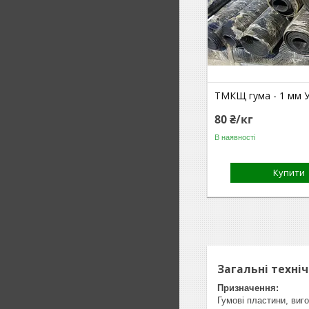
ТМКЩ гума - 1 мм У
80 ₴/кг
В наявності
Купити
Загальні техні
Призначення:
Гумові пластини, виг