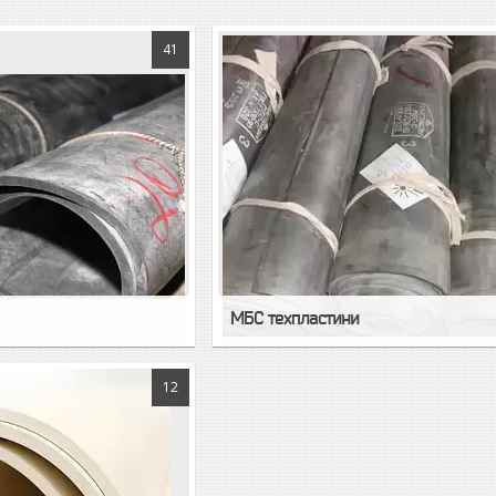
41
МБС техпластини
12