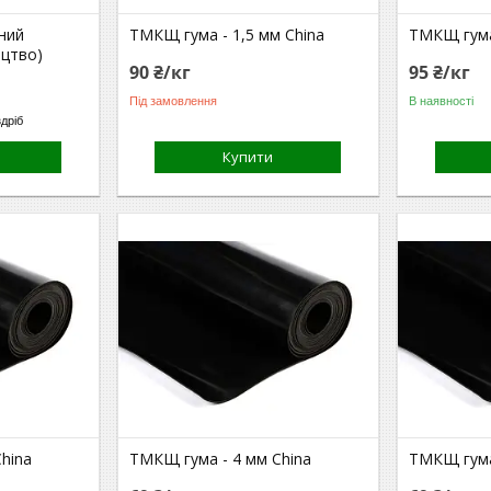
ний
ТМКЩ гума - 1,5 мм China
ТМКЩ гума
ицтво)
90 ₴/кг
95 ₴/кг
Під замовлення
В наявності
здріб
Купити
hina
ТМКЩ гума - 4 мм China
ТМКЩ гума