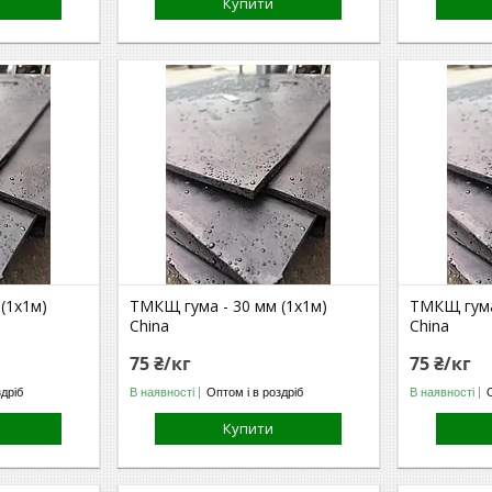
Купити
(1х1м)
ТМКЩ гума - 30 мм (1х1м)
ТМКЩ гума
China
China
75 ₴/кг
75 ₴/кг
здріб
В наявності
Оптом і в роздріб
В наявності
Купити