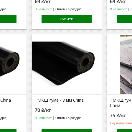
69 ₴/кг
69 ₴/кг
здріб
В наявності
Оптом і в роздріб
В наявності
Купити
China
ТМКЩ гума - 8 мм China
ТМКЩ гума
China
70 ₴/кг
75 ₴/кг
здріб
В наявності
Оптом і в роздріб
Під замовленн