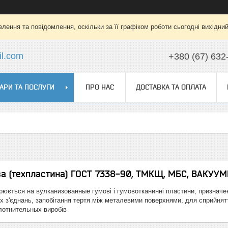
лення та повідомлення, оскільки за її графіком роботи сьогодні вихідни
l.com
+380 (67) 632
АРИ ТА ПОСЛУГИ
ПРО НАС
ДОСТАВКА ТА ОПЛАТА
а (техпластина) ГОСТ 7338-90, ТМКЩ, МБС, ВАКУУМ
юється на вулканизованные гумові і гумовотканинні пластини, призначе
 з'єднань, запобігання тертя між металевими поверхнями, для сприйнятт
плотнительных виробів