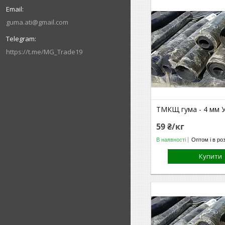
guma.ati@gmail.com
https://t.me/MG_Trade19
ТМКЩ гума - 4 мм У
59 ₴/кг
В наявності
Оптом і в ро
Купити