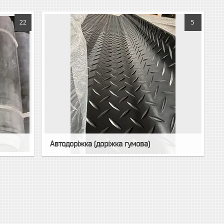
22
5
Автодоріжка (доріжка гумова)