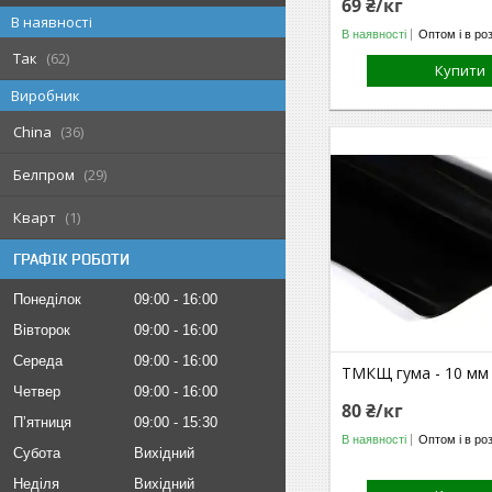
69 ₴/кг
В наявності
В наявності
Оптом і в ро
Так
62
Купити
Виробник
China
36
Белпром
29
Кварт
1
ГРАФІК РОБОТИ
Понеділок
09:00
16:00
Вівторок
09:00
16:00
Середа
09:00
16:00
ТМКЩ гума - 10 мм 
Четвер
09:00
16:00
80 ₴/кг
Пʼятниця
09:00
15:30
В наявності
Оптом і в ро
Субота
Вихідний
Неділя
Вихідний