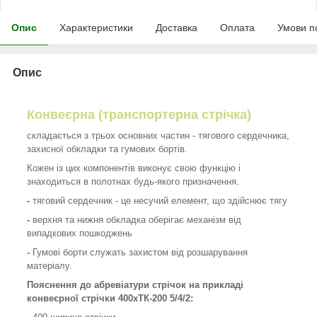
Опис
Характеристики
Доставка
Оплата
Умови п
Опис
Конвеєрна (транспортерна стрічка)
складається з трьох основних частин - тягового сердечника,
захисної обкладки та гумових бортів.
Кожен із цих компонентів виконує свою функцію і
знаходиться в полотнах будь-якого призначення.
-
тяговий сердечник - це несучий елемент, що здійснює тягу
-
верхня та нижня обкладка оберігає механізм від
випадкових пошкоджень
-
Гумові борти служать захистом від розшарування
матеріалу.
Пояснення до абревіатури стрічок на прикладі
конвеєрної стрічки 400хТК-200 5/4/2: