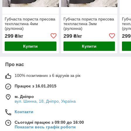
Губчаста пориста пресова
Губчаста пориста пресова
Губч
техпластина 4мм
техпластина 3мм
техп
(рулонна)
(рулонна)
(рул
299
299
299
₴/кг
₴/кг
Купити
Купити
Про нас
100% позитивних з 6 відгуків за рік
Працює з 16.01.2015
м. Дніпро
вул. Шинна, 18, Дніпро, Україна
Контакти
Сьогодні працює з 09:00 до 16:00
Показати весь графік роботи