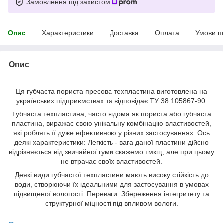
Замовлення під захистом
Опис
Характеристики
Доставка
Оплата
Умови п
Опис
Ця губчаста пориста пресова техпластина виготовлена ​​на
українських підприємствах та відповідає ТУ 38 105867-90.
Губчаста техпластина, часто відома як пориста або губчаста
пластина, виражає свою унікальну комбінацію властивостей,
які роблять її дуже ефективною у різних застосуваннях. Ось
деякі характеристики: Легкість - вага даної пластини дійсно
відрізняється від звичайної гуми скажемо тмкщ, але при цьому
не втрачає своїх властивостей.
Деякі види губчастої техпластини мають високу стійкість до
води, створюючи їх ідеальними для застосування в умовах
підвищеної вологості. Переваги: ​​Збереження інтегритету та
структурної міцності під впливом вологи.