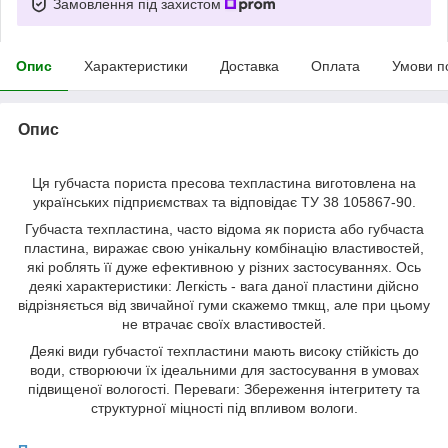
Замовлення під захистом
Опис
Характеристики
Доставка
Оплата
Умови п
Опис
Ця губчаста пориста пресова техпластина виготовлена ​​на
українських підприємствах та відповідає ТУ 38 105867-90.
Губчаста техпластина, часто відома як пориста або губчаста
пластина, виражає свою унікальну комбінацію властивостей,
які роблять її дуже ефективною у різних застосуваннях. Ось
деякі характеристики: Легкість - вага даної пластини дійсно
відрізняється від звичайної гуми скажемо тмкщ, але при цьому
не втрачає своїх властивостей.
Деякі види губчастої техпластини мають високу стійкість до
води, створюючи їх ідеальними для застосування в умовах
підвищеної вологості. Переваги: ​​Збереження інтегритету та
структурної міцності під впливом вологи.