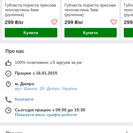
Губчаста пориста пресова
Губчаста пориста пресова
Губч
техпластина 4мм
техпластина 3мм
техп
(рулонна)
(рулонна)
(рул
299
299
299
₴/кг
₴/кг
Купити
Купити
Про нас
100% позитивних з 6 відгуків за рік
Працює з 16.01.2015
м. Дніпро
вул. Шинна, 18, Дніпро, Україна
Контакти
Сьогодні працює з 09:00 до 15:30
Показати весь графік роботи
Про нас