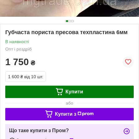
Губчаста пориста пресова техпластина 6мм
В наявності
Опт і роздріб
1 750
₴
1 600 ₴
від 10 шт.
Купити
або
Купити з
Що таке купити з Пром?