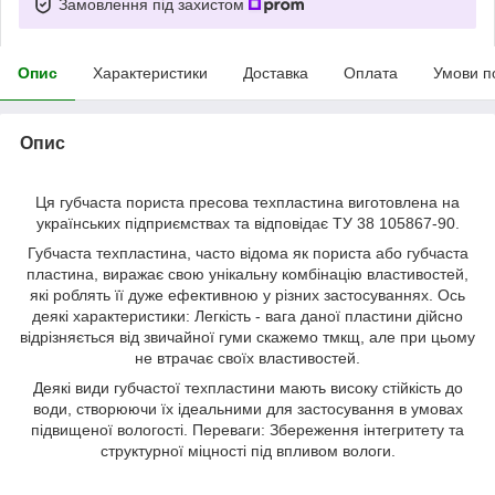
Замовлення під захистом
Опис
Характеристики
Доставка
Оплата
Умови п
Опис
Ця губчаста пориста пресова техпластина виготовлена ​​на
українських підприємствах та відповідає ТУ 38 105867-90.
Губчаста техпластина, часто відома як пориста або губчаста
пластина, виражає свою унікальну комбінацію властивостей,
які роблять її дуже ефективною у різних застосуваннях. Ось
деякі характеристики: Легкість - вага даної пластини дійсно
відрізняється від звичайної гуми скажемо тмкщ, але при цьому
не втрачає своїх властивостей.
Деякі види губчастої техпластини мають високу стійкість до
води, створюючи їх ідеальними для застосування в умовах
підвищеної вологості. Переваги: ​​Збереження інтегритету та
структурної міцності під впливом вологи.