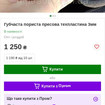
Губчаста пориста пресова техпластина 3мм
В наявності
Опт і роздріб
1 250
₴
1 190 ₴
від 10 шт.
Купити
або
Купити з
Що таке купити з Пром?