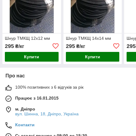
Шнур ТМКЩ 12х12 мм
Шнур ТМКЩ 14х14 мм
Шну
295
295
295
₴/кг
₴/кг
Купити
Купити
Про нас
100% позитивних з 6 відгуків за рік
Працює з 16.01.2015
м. Дніпро
вул. Шинна, 18, Дніпро, Україна
Контакти
Сьогодні працює з 09:00 до 15:30