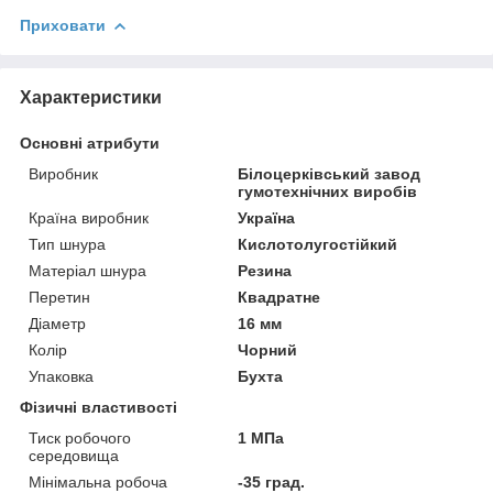
Приховати
Характеристики
Основні атрибути
Виробник
Білоцерківський завод
гумотехнічних виробів
Країна виробник
Україна
Тип шнура
Кислотолугостійкий
Матеріал шнура
Резина
Перетин
Квадратне
Діаметр
16 мм
Колір
Чорний
Упаковка
Бухта
Фізичні властивості
Тиск робочого
1 МПа
середовища
Мінімальна робоча
-35 град.