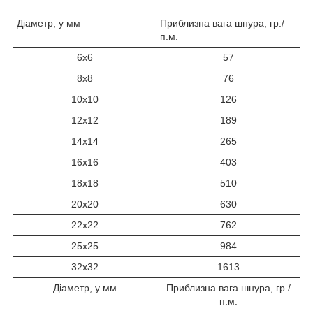
Діаметр, у мм
Приблизна вага шнура, гр./
п.м.
6х6
57
8х8
76
10х10
126
12х12
189
14х14
265
16х16
403
18х18
510
20х20
630
22х22
762
25х25
984
32х32
1613
Діаметр, у мм
Приблизна вага шнура, гр./
п.м.