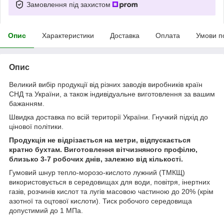
Замовлення під захистом
Опис
Характеристики
Доставка
Оплата
Умови п
Опис
Великий вибір продукції від різних заводів виробників країн
СНД та України, а також індивідуальне виготовлення за вашим
бажанням.
Швидка доставка по всій території України. Гнучкий підхід до
цінової політики.
Продукція не відрізається на метри, відпускається
кратно бухтам. Виготовлення вітчизняного профілю,
близько 3-7 робочих днів, залежно від кількості.
Гумовий шнур тепло-морозо-кислото лужний (ТМКЩ)
використовується в середовищах для води, повітря, інертних
газів, розчинів кислот та лугів масовою частиною до 20% (крім
азотної та оцтової кислоти). Тиск робочого середовища
допустимий до 1 МПа.