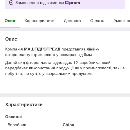
Замовлення під захистом
Опис
Характеристики
Доставка
Оплата
Умови п
Опис
Компанія
МАШГІДРОТРЕЙД
представляє лінійку
фторопласту стрижневого у розмірах від 6мм.
Даний вид фторопласта відповідає ТУ виробника, який
передбачає використання продукції як у промисловості, так і в
побуті та, по суті, є універсальним продуктом.
Характеристики
Основні
Виробник
China