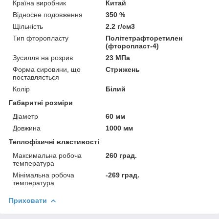
Країна виробник
Китай
Відносне подовження
350 %
Щільність
2.2 г/см3
Тип фторопласту
Політетрафторетилен
(фторопласт-4)
Зусилля на розрив
23 МПа
Форма сировини, що
Стрижень
поставляється
Колір
Білий
Габаритні розміри
Діаметр
60 мм
Довжина
1000 мм
Теплофізичні властивості
Максимальна робоча
260 град.
температура
Мінімальна робоча
-269 град.
температура
Приховати