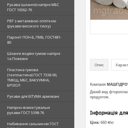
Рукава (шланги) напірні МБС
ГОСТ 10362-76
РВТ з металевою опліткою
(рукави високого тиску)
Пароніт ПОН-Б, ПМБ, ГОСТ481-
80
Шланги водяні гумові напірні
та Пожежні
Опис
Харак
Пластина гумова
(техпластина) ГОСТ 7338-90,
ТМКЩ, МБС, ВАКУУМНА,
Компанія
МАШГІДРО
БРІЗОЛ
Даний вид фторопласта
Рукави для БІТУМА армовані
продуктом.
Напірно-всмоктувальні
Інформація дл
рукави ГОСТ 5398-76
Ціна:
660 ₴/кг
Набивання сальникові ГОСТ