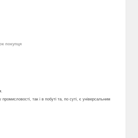
нок покупця
м.
ромисловості, так і в побуті та, по суті, є універсальним