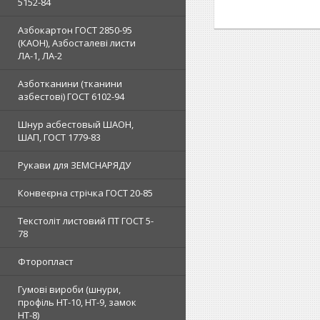
5152-84
Азбокартон ГОСТ 2850-95
(КАОН), Азбосталеві листи
ЛА-1, ЛА-2
Азботканини (тканини
азбестові) ГОСТ 6102-94
Шнур асбестовый ШАОН,
ШАП, ГОСТ 1779-83
Рукави для ЗЕМСНАРЯДУ
Конвеєрна стрічка ГОСТ 20-85
Текстоліт листовий ПТ ГОСТ 5-
78
Фторопласт
Гумові вироби (шнури,
профіль НТ-10, НТ-9, замок
НТ-8)