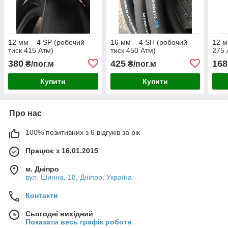
12 мм – 4 SP (робочий
16 мм – 4 SН (робочий
12 м
тиск 415 Атм)
тиск 450 Атм)
275 
380
425
168
₴/пог.м
₴/пог.м
Купити
Купити
Про нас
100% позитивних з 6 відгуків за рік
Працює з 16.01.2015
м. Дніпро
вул. Шинна, 18, Дніпро, Україна
Контакти
Сьогодні вихідний
Показати весь графік роботи