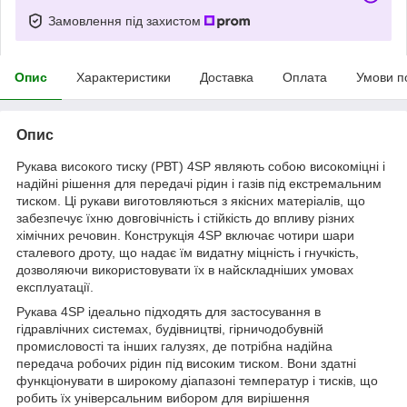
Замовлення під захистом
Опис
Характеристики
Доставка
Оплата
Умови п
Опис
Рукава високого тиску (РВТ) 4SP являють собою високоміцні і
надійні рішення для передачі рідин і газів під екстремальним
тиском. Ці рукави виготовляються з якісних матеріалів, що
забезпечує їхню довговічність і стійкість до впливу різних
хімічних речовин. Конструкція 4SP включає чотири шари
сталевого дроту, що надає їм видатну міцність і гнучкість,
дозволяючи використовувати їх в найскладніших умовах
експлуатації.
Рукава 4SP ідеально підходять для застосування в
гідравлічних системах, будівництві, гірничодобувній
промисловості та інших галузях, де потрібна надійна
передача робочих рідин під високим тиском. Вони здатні
функціонувати в широкому діапазоні температур і тисків, що
робить їх універсальним вибором для вирішення