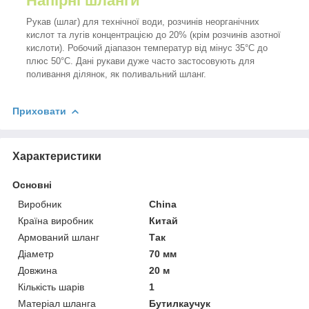
Напірні шланги
Рукав (шлаг) для технічної води, розчинів неорганічних
кислот та лугів концентрацією до 20% (крім розчинів азотної
кислоти). Робочий діапазон температур від мінус 35°С до
плюс 50°С. Дані рукави дуже часто застосовують для
поливання ділянок, як поливальний шланг.
Приховати
Характеристики
Основні
Виробник
China
Країна виробник
Китай
Армований шланг
Так
Діаметр
70 мм
Довжина
20 м
Кількість шарів
1
Матеріал шланга
Бутилкаучук