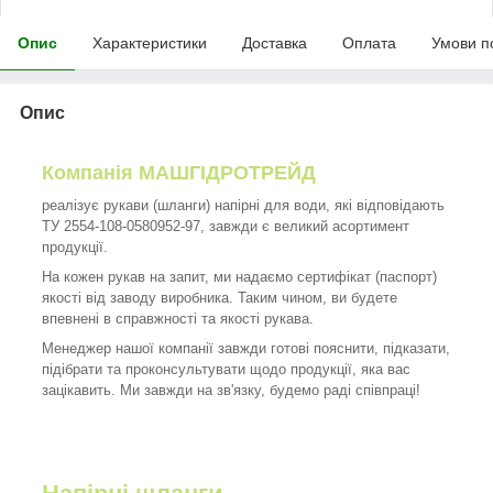
Опис
Характеристики
Доставка
Оплата
Умови п
Опис
Компанія МАШГІДРОТРЕЙД
реалізує рукави (шланги) напірні для води, які відповідають
ТУ 2554-108-0580952-97, завжди є великий асортимент
продукції.
На кожен рукав на запит, ми надаємо сертифікат (паспорт)
якості від заводу виробника. Таким чином, ви будете
впевнені в справжності та якості рукава.
Менеджер нашої компанії завжди готові пояснити, підказати,
підібрати та проконсультувати щодо продукції, яка вас
зацікавить. Ми завжди на зв'язку, будемо раді співпраці!