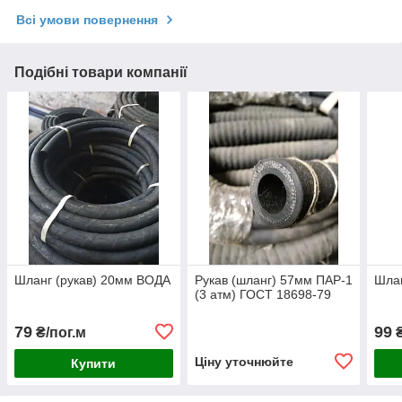
Всі умови повернення
Подібні товари компанії
Шланг (рукав) 20мм ВОДА
Рукав (шланг) 57мм ПАР-1
Шлан
(3 атм) ГОСТ 18698-79
79
99
₴/пог.м
₴
Ціну уточнюйте
Купити