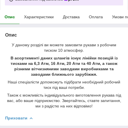
Опис
Характеристики
Доставка
Оплата
Умови п
Опис
У даному розділі ви можете замовити рукави з робочим
тиском 10 атмосфер.
В асортименті даних шлангів існує лінійки позицій із
тисками на 6,3 Атм, 16 Атм, 20 Атм та 40 Атм, а також
різними вітчизняними заводами виробниками та
заводами ближнього зарубіжжя.
Наші спеціалісти допоможуть підібрати необхідний робочий
тиск під ваші потреби.
Також є можливість індивідуального виготовлення рукава під
вас, або ваше підприємство. Звертайтесь, ставте запитання,
ми з радістю на них відповімо!
Приховати