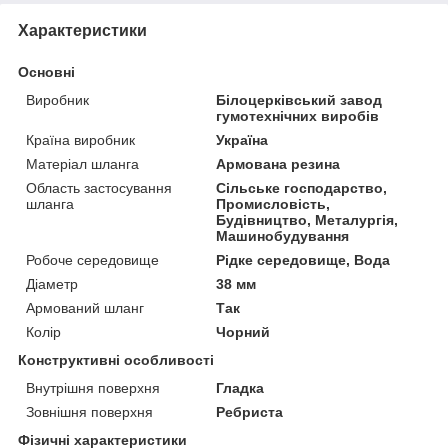
Характеристики
Основні
Виробник
Білоцерківський завод
гумотехнічних виробів
Країна виробник
Україна
Матеріал шланга
Армована резина
Область застосування
Сільське господарство,
шланга
Промисловість,
Будівництво, Металургія,
Машинобудування
Робоче середовище
Рідке середовище, Вода
Діаметр
38 мм
Армований шланг
Так
Колір
Чорний
Конструктивні особливості
Внутрішня поверхня
Гладка
Зовнішня поверхня
Ребриста
Фізичні характеристики