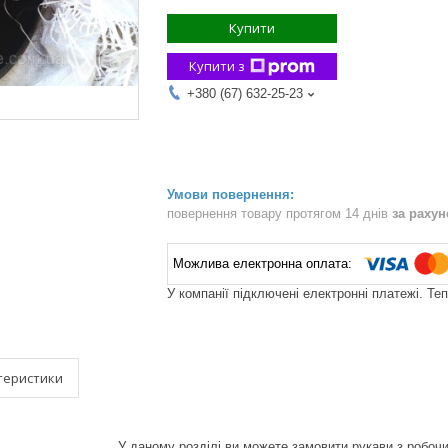
Купити
Купити з
+380 (67) 632-25-23
повернення товару протягом 14 днів
за раху
У компанії підключені електронні платежі. Те
теристики
У даному розділі ви можете замовити рукави з робоч