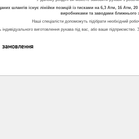
аних шлангів існує лінійки позицій із тисками на 6,3 Атм, 16 Атм, 2
виробниками та заводами ближнього 
Наші спеціалісти допоможуть підібрати необхідний робоч
 індивідуального виготовлення рукава під вас, або ваше підприємство. З
я замовлення