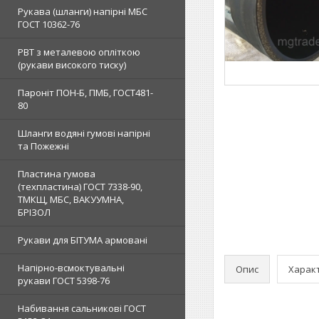
Рукава (шланги) напірні МБС
ГОСТ 10362-76
РВТ з металевою опліткою
(рукави високого тиску)
Пароніт ПОН-Б, ПМБ, ГОСТ481-
80
Шланги водяні гумові напірні
та Пожежні
Пластина гумова
(техпластина) ГОСТ 7338-90,
ТМКЩ, МБС, ВАКУУМНА,
БРІЗОЛ
Рукави для БІТУМА армовані
Напірно-всмоктувальні
Опис
Харак
рукави ГОСТ 5398-76
Набивання сальникові ГОСТ