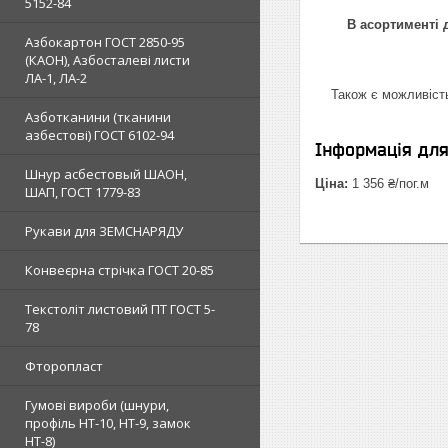
5152-84
В асортименті д
Азбокартон ГОСТ 2850-95
(КАОН), Азбосталеві листи
ЛА-1, ЛА-2
Також є можливість
Азботканини (тканини
азбестові) ГОСТ 6102-94
Інформація дл
Шнур асбестовый ШАОН,
Ціна:
1 356 ₴/пог.м
ШАП, ГОСТ 1779-83
Рукави для ЗЕМСНАРЯДУ
Конвеєрна стрічка ГОСТ 20-85
Текстоліт листовий ПТ ГОСТ 5-
78
Фторопласт
Гумові вироби (шнури,
профіль НТ-10, НТ-9, замок
НТ-8)