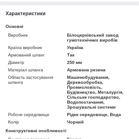
Характеристики
Основні
Виробник
Білоцерківський завод
гумотехнічних виробів
Країна виробник
Україна
Армований шланг
Так
Діаметр
250 мм
Матеріал шланга
Армована резина
Область застосування
Машинобудування,
шланга
Деревообробка,
Промисловість,
Будівництво, Металургія,
Сільське господарство,
Водопостачання,
Зрошувальні системи
Робоче середовище
Рідке середовище, Вода
Колір
Чорний
Конструктивні особливості