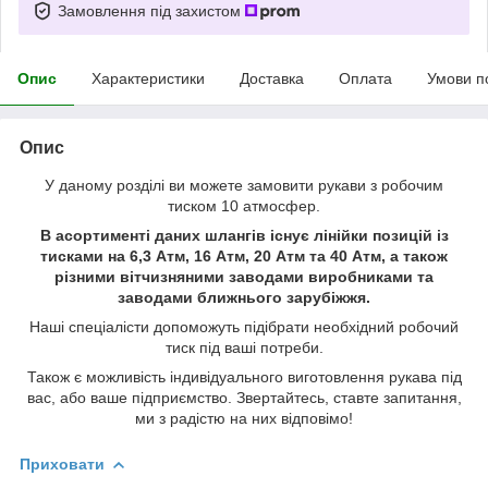
Замовлення під захистом
Опис
Характеристики
Доставка
Оплата
Умови п
Опис
У даному розділі ви можете замовити рукави з робочим
тиском 10 атмосфер.
В асортименті даних шлангів існує лінійки позицій із
тисками на 6,3 Атм, 16 Атм, 20 Атм та 40 Атм, а також
різними вітчизняними заводами виробниками та
заводами ближнього зарубіжжя.
Наші спеціалісти допоможуть підібрати необхідний робочий
тиск під ваші потреби.
Також є можливість індивідуального виготовлення рукава під
вас, або ваше підприємство. Звертайтесь, ставте запитання,
ми з радістю на них відповімо!
Приховати