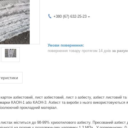
+380 (67) 632-25-23
повернення товару протягом 14 днів
за раху
теристики
 картон азбестовий, лист азбестовий, лист з азбесту, азбест листовий т
марки КАОН-1 або КАОН-3. Азбест та вироби з нього використовуються як
ізолюючий прокладний матеріал.
о листах міститься до 98-99% хризотилового азбесту. Пресований азбест д
міцності на розрив у поздовжньому напрямку 1,2 МПа., У поперечному 0,