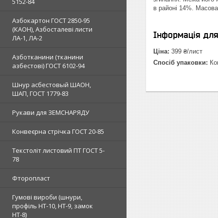
5152-84
в районі 14%. Масова
Азбокартон ГОСТ 2850-95
(КАОН), Азбосталеві листи
Інформація дл
ЛА-1, ЛА-2
Ціна:
399 ₴/лист
Азботканини (тканини
Спосіб упаковки:
Ком
азбестові) ГОСТ 6102-94
Шнур асбестовый ШАОН,
ШАП, ГОСТ 1779-83
Рукави для ЗЕМСНАРЯДУ
Конвеєрна стрічка ГОСТ 20-85
Текстоліт листовий ПТ ГОСТ 5-
78
Фторопласт
Гумові вироби (шнури,
профіль НТ-10, НТ-9, замок
НТ-8)