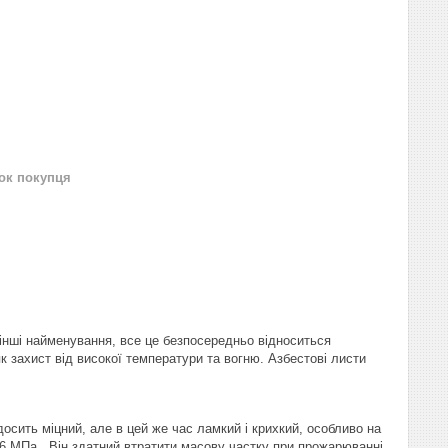
нок покупця
а інші найменування, все це безпосередньо відноситься
 захист від високої температури та вогню. Азбестові листи
осить міцний, але в цей же час ламкий і крихкий, особливо на
6 МПа . Він здатний втратити масову частку при прожарюванні