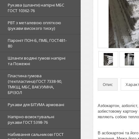
Рукава (шланги) напірні МБС
ГОСТ 10362-76
РВТ з металевою опліткою
(рукави високого тиску)
Пароніт ПОН-Б, ПМБ, ГОСТ481-
80
Шланги водяні гумові напірні
та Пожежні
Пластина гумова
(техпластина) ГОСТ 7338-90,
Опис
Харак
ТМКЩ, МБС, ВАКУУМНА,
БРІЗОЛ
Рукави для БІТУМА армовані
Азбокартон, азболіст,
азбестовому картону 
Напірно-всмоктувальні
являють собою тепло
рукави ГОСТ 5398-76
В асбокартоні та йог
Набивання сальникові ГОСТ
згинання. Межа його 