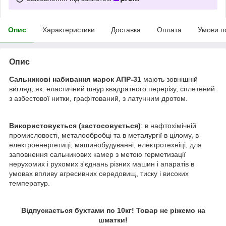
Опис
Характеристики
Доставка
Оплата
Умови п
Опис
Сальникові набивання марок АПР-31
мають зовнішній
вигляд, як: еластичний шнур квадратного перерізу, сплетений
з азбестової нитки, графітований, з латунним дротом.
Використовується (застосовується)
: в нафтохімічній
промисловості, металообробці та в металургії в цілому, в
електроенергетиці, машинобудуванні, електротехніці, для
заповнення сальникових камер з метою герметизації
нерухомих і рухомих з'єднань різних машин і апаратів в
умовах впливу агресивних середовищ, тиску і високих
температур.
Відпускається бухтами по 10кг! Товар не ріжемо на
шматки!