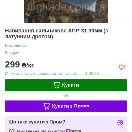
Набивання сальникове АПР-31 30мм (з
латунним дротом)
В наявності
Роздріб
299
₴/кг
Мінімальна сума замовлення на сайті — 1 000 ₴
Купити
або
Купити з
Що таке купити з Пром?
Замовлення під захистом