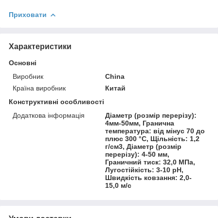
Приховати
Характеристики
Основні
Виробник
China
Країна виробник
Китай
Конструктивні особливості
Додаткова інформація
Діаметр (розмір перерізу):
4мм-50мм, Гранична
температура: від мінус 70 до
плюс 300 °С, Щільність: 1,2
г/см3, Діаметр (розмір
перерізу): 4-50 мм,
Граничний тиск: 32,0 МПа,
Лугостійкість: 3-10 рН,
Швидкість ковзання: 2,0-
15,0 м/с