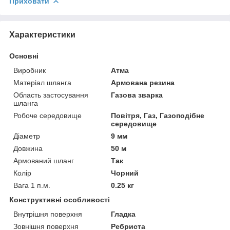
Приховати
Характеристики
Основні
Виробник
Атма
Матеріал шланга
Армована резина
Область застосування
Газова зварка
шланга
Робоче середовище
Повітря, Газ, Газоподібне
середовище
Діаметр
9 мм
Довжина
50 м
Армований шланг
Так
Колір
Чорний
Вага 1 п.м.
0.25 кг
Конструктивні особливості
Внутрішня поверхня
Гладка
Зовнішня поверхня
Ребриста