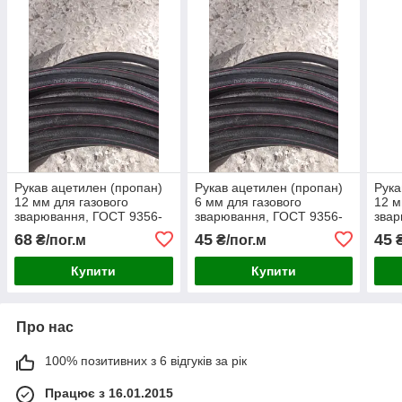
Рукав ацетилен (пропан)
Рукав ацетилен (пропан)
Рука
12 мм для газового
6 мм для газового
12 м
зварювання, ГОСТ 9356-
зварювання, ГОСТ 9356-
звар
75
75
75, 
68
45
45
₴/пог.м
₴/пог.м
₴
Купити
Купити
Про нас
100% позитивних з 6 відгуків за рік
Працює з 16.01.2015