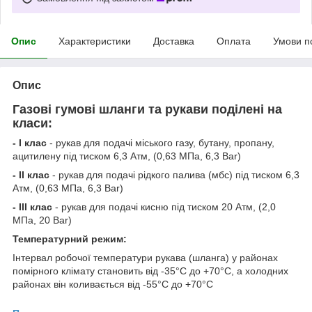
Опис
Характеристики
Доставка
Оплата
Умови п
Опис
Газові гумові шланги та рукави поділені на
класи:
- I клас
- рукав для подачі міського газу, бутану, пропану,
ацитилену під тиском 6,3 Атм, (0,63 МПа, 6,3 Ваr)
- II клас
- рукав для подачі рідкого палива (мбс) під тиском 6,3
Атм, (0,63 МПа, 6,3 Ваr)
- III клас
- рукав для подачі кисню під тиском 20 Атм, (2,0
МПа, 20 Ваr)
Температурний режим:
Інтервал робочої температури рукава (шланга) у районах
помірного клімату становить від -35°С до +70°С, а холодних
районах він коливається від -55°С до +70°С