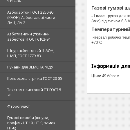
5152-84
Газові гумові ш
Азбокартон ГОСТ 2850-95
-
I клас
- рукав для по
(КАОН), Азбосталеві листи
(мбс) під тиском 6,3 
ЛА-1, ЛА-2
Температурний
Азботканини (тканини
Інтервал робочої тем
азбестові) ГОСТ 6102-94
+70°С
Шнур асбестовый ШАОН,
ШАП, ГОСТ 1779-83
Інформація дл
Рукави для ЗЕМСНАРЯДУ
Ціна:
49 ₴/пог.м
Конвеєрна стрічка ГОСТ 20-85
Текстоліт листовий ПТ ГОСТ 5-
78
Фторопласт
Гумові вироби (шнури,
профіль НТ-10, НТ-9, замок
НТ-8)