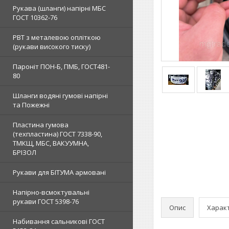
Рукава (шланги) напірні МБС
ГОСТ 10362-76
РВТ з металевою опліткою
(рукави високого тиску)
Пароніт ПОН-Б, ПМБ, ГОСТ481-
80
Шланги водяні гумові напірні
та Пожежні
Пластина гумова
(техпластина) ГОСТ 7338-90,
ТМКЩ, МБС, ВАКУУМНА,
БРІЗОЛ
Рукави для БІТУМА армовані
Напірно-всмоктувальні
рукави ГОСТ 5398-76
Опис
Харак
Набивання сальникові ГОСТ