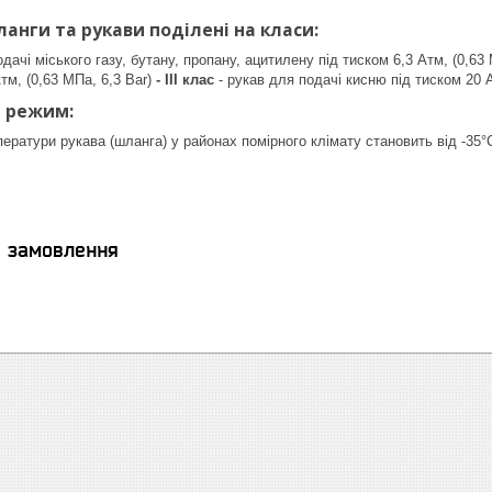
ланги та рукави поділені на класи:
дачі міського газу, бутану, пропану, ацитилену під тиском 6,3 Атм, (0,63
Атм, (0,63 МПа, 6,3 Ваr)
-
III клас
- рукав для подачі кисню під тиском 20 А
 режим:
ператури рукава (шланга) у районах помірного клімату становить від -35°
я замовлення