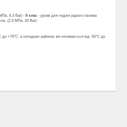
 МПа, 6,3 Ваr)
-
II клас
- рукав для подачі рідкого палива
тм, (2,0 МПа, 20 Ваr)
С до +70°С, а холодних районах він коливається від -55°С до