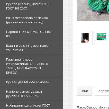
Рукава (шланги) напірні МБС
ГОСТ 10362-76
РВТ з металевою опліткою
(рукави високого тиску)
Пароніт ПОН-Б, ПМБ, ГОСТ481-
80
Шланги водяні гумові напірні
та Пожежні
Пластина гумова
(техпластина) ГОСТ 7338-90,
ТМКЩ, МБС, ВАКУУМНА,
БРІЗОЛ
Рукави для БІТУМА армовані
Опис
Харак
Напірно-всмоктувальні
рукави ГОСТ 5398-76
Набивання сальникові ГОСТ
Маслобензостійка т