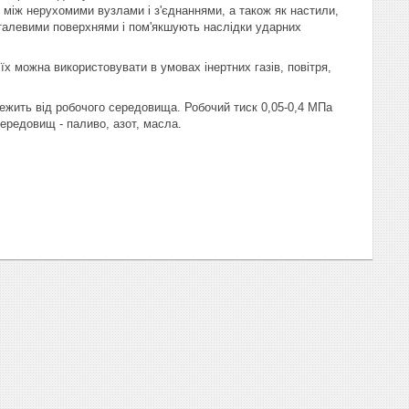
 між нерухомими вузлами і з'єднаннями, а також як настили,
еталевими поверхнями і пом'якшують наслідки ударних
х можна використовувати в умовах інертних газів, повітря,
лежить від робочого середовища. Робочий тиск 0,05-0,4 МПа
середовищ - паливо, азот, масла.