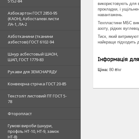
5152-84
використовують для в
прокладки, і ущільне
Азбокартон ГОСТ 2850-95
навантажень.
(КАОН), Азбосталеві листи
Техпластини МБС вико
ЛА-1, ЛА-2
азоту, рідких вуглев
Азботканини (тканини
Тиск, який витримуют
азбестові) ГОСТ 6102-94
найкраще підходить д
Шнур асбестовый ШАОН,
Інформація дл
ШАП, ГОСТ 1779-83
Ціна:
80 ₴/кг
Рукави для ЗЕМСНАРЯДУ
Конвеєрна стрічка ГОСТ 20-85
Текстоліт листовий ПТ ГОСТ 5-
78
Фторопласт
Гумові вироби (шнури,
профіль НТ-10, НТ-9, замок
НТ-8)