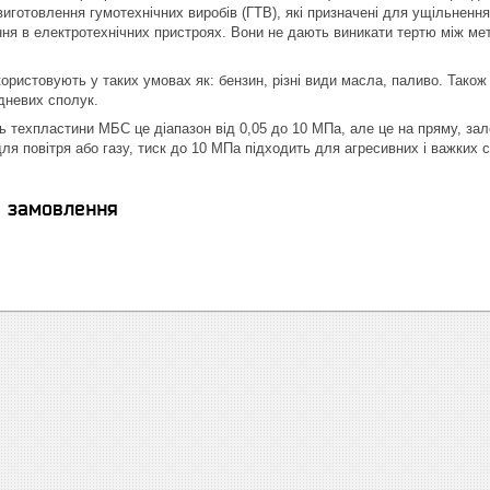
иготовлення гумотехнічних виробів (ГТВ), які призначені для ущільнення
ння в електротехнічних пристроях. Вони не дають виникати тертю між м
ристовують у таких умовах як: бензин, різні види масла, паливо. Також ї
одневих сполук.
ь техпластини МБС це діапазон від 0,05 до 10 МПа, але це на пряму, за
ля повітря або газу, тиск до 10 МПа підходить для агресивних і важких 
я замовлення