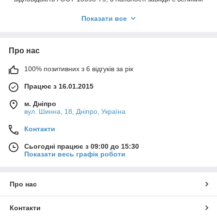
асортимент продукції.
Показати все
На кожен рукав на запит, ми надаємо сертифікат (паспорт)
якості від заводу виробника. Таким чином, ви будете впевнені
Про нас
у справжності та якості рукава.
100% позитивних з 6 відгуків за рік
Менеджер нашої компанії завжди готові пояснити, підказати,
Працює з 16.01.2015
підібрати та проконсультувати щодо продукції, яка вас
зацікавить. Ми завжди на зв'язку, будемо раді співпраці!
м. Дніпро
вул. Шинна, 18, Дніпро, Україна
Контакти
Сьогодні працює з 09:00 до 15:30
Показати весь графік роботи
Про нас
Контакти