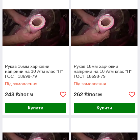
Харчовий рукав (шланг)
Харчовий напірний рукав виготовляється за ГОСТ 18698-79,
його застосовують у різному технологічному обладнанні
(лініях розливу та приймання матеріалу, харчових насосах),
на харчових та фармацевтичних заводах та фабриках, на
підприємствах виробництва косметики, на спиртових
заводах (наприклад - рукав для вина) та молоковозах.
Рукав 16мм харчовий
Рукав 18мм харчовий
напірний на 10 Атм клас "П"
напірний на 10 Атм клас "П"
ГОСТ 18698-79
ГОСТ 18698-79
Під замовлення
Під замовлення
243
262
₴/пог.м
₴/пог.м
Купити
Купити