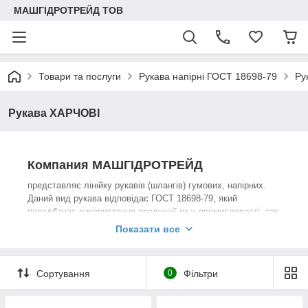
МАШГІДРОТРЕЙД ТОВ
Товари та послуги
Рукава напірні ГОСТ 18698-79
Ру
Рукава ХАРЧОВІ
Компания МАШГІДРОТРЕЙД
представляє лінійку рукавів (шлангів) гумових, напірних.
Даний вид рукава відповідає ГОСТ 18698-79, який
передбачає використання продукції як у промисловості, так
і в побуті та, по суті, є універсальним продуктом.
Показати все
Робочий тиск може бути різним від 6 до 40 атмосфер.
Завжди є великий вибір продукції від різних заводів
Сортування
0
Фільтри
виробників, а також індивідуальне виготовлення за вашим
бажанням. Швидка доставка по всій території України.
Гнучкий підхід до цінової політики.