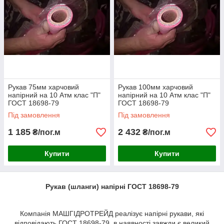
Рукав 75мм харчовий
Рукав 100мм харчовий
напірний на 10 Атм клас "П"
напірний на 10 Атм клас "П"
ГОСТ 18698-79
ГОСТ 18698-79
Під замовлення
Під замовлення
1 185
2 432
₴/пог.м
₴/пог.м
Купити
Купити
Рукав (шланги) напірні ГОСТ 18698-79
Компанія МАШГІДРОТРЕЙД реалізує напірні рукави, які
відповідають ГОСТ 18698-79, в наявності завжди є великий